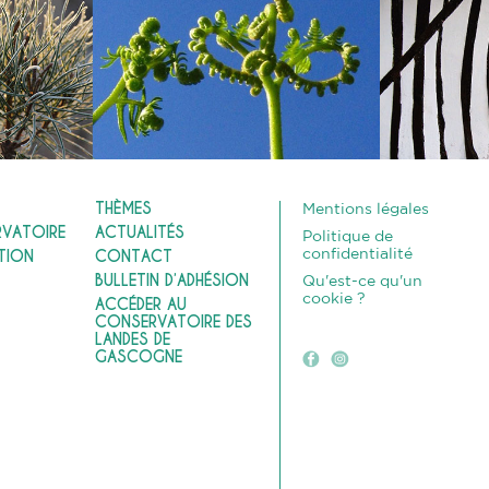
THÈMES
Mentions légales
RVATOIRE
ACTUALITÉS
Politique de
confidentialité
TION
CONTACT
BULLETIN D’ADHÉSION
Qu'est-ce qu'un
cookie ?
ACCÉDER AU
CONSERVATOIRE DES
LANDES DE
GASCOGNE