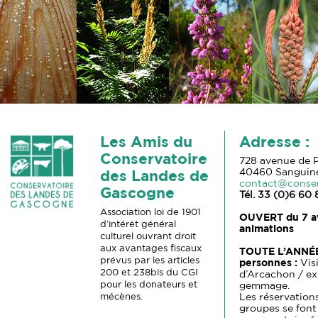
Les Amis du
Adresse :
Conservatoire
728 avenue de P
40460 Sanguin
des Landes de
contact@conse
Gascogne
Tél. 33 (0)6 60 
Association loi de 1901
OUVERT du
7 a
d’intérêt général
animations
culturel ouvrant droit
aux avantages fiscaux
TOUTE L’ANNÉ
prévus par les articles
personnes :
Vis
200 et 238bis du CGI
d’Arcachon / ex
pour les donateurs et
gemmage.
mécènes.
Les réservations
groupes se font