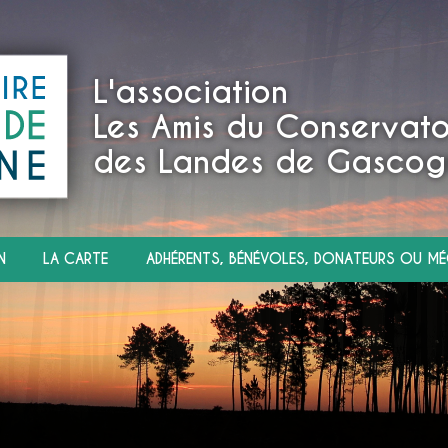
L'association
Les Amis du Conservato
des Landes de Gascog
N
LA CARTE
ADHÉRENTS, BÉNÉVOLES, DONATEURS OU MÉ