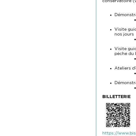
conservatoire (v
Démonstra
Visite gui
nos jours
Visite gui
pêche du 
Ateliers d
Démonstra
BILLETTERIE
https://www.bis