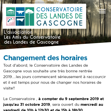
ACCUEIL
LE CONSERVATOIRE
L’ASSOCIATION
L'association
LA CARTE
Les Amis du Conservatoire
ADHÉRENTS, BÉNÉVOLES, DONATEURS OU
MÉCÈNES
des Landes de Gascogne
THÈMES
DÉMONSTRATION DE RÉCOLTE DE RÉSINE
Changement des horaires
DE PIN À L’ANCIENNE
LES LANDES DE GASCOGNE RACONTÉES
Tout d'abord, le Conservatoire des Landes de
PAR L’ART
Gascogne vous souhaite une très bonne rentrée
MUSÉE DE LA CABANE OSTRÉICOLE ET DU
PÊCHEUR DU BASSIN D’ARCACHON
2019....les jours commencent sérieusement à raccourcir
QUARTIER TYPIQUE LANDES DE GASCOGNE
et il est temps pour nous de changer nos horaires de
ACTUALITÉS
visite!!
CONTACT
Le Conservatoire ,
à compter du 9 septembre 2019 et
ACCÉDER AU CONSERVATOIRE DES LANDES
DE GASCOGNE
jusqu'au 31 octobre 2019
, sera ouvert du
mercredi au
vendredi de 10h à 12h30 et de 15h à 18h30.