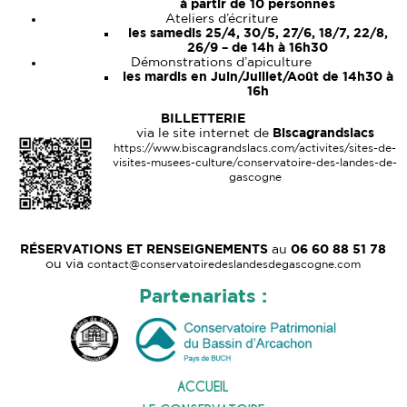
à partir de 10 personnes
Ateliers d’écriture
les samedis 25/4, 30/5, 27/6, 18/7, 22/8,
26/9 – de 14h à 16h30
Démonstrations d’apiculture
les mardis en Juin/Juillet/Août de 14h30 à
16h
BILLETTERIE
via le site internet de
Biscagrandslacs
https://www.biscagrandslacs.com/activites/sites-de-
visites-musees-culture/conservatoire-des-landes-de-
gascogne
RÉSERVATIONS ET RENSEIGNEMENTS
au
06 60 88 51 78
ou via
contact@conservatoiredeslandesdegascogne.com
Partenariats :
ACCUEIL