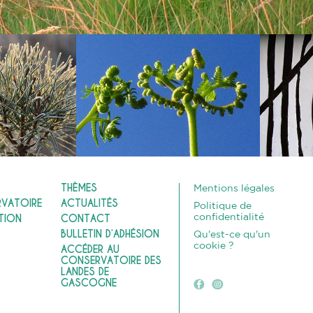
THÈMES
Mentions légales
RVATOIRE
ACTUALITÉS
Politique de
confidentialité
TION
CONTACT
BULLETIN D’ADHÉSION
Qu'est-ce qu'un
cookie ?
ACCÉDER AU
CONSERVATOIRE DES
LANDES DE
GASCOGNE