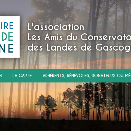
L'association
Les Amis du Conservato
des Landes de Gascog
N
LA CARTE
ADHÉRENTS, BÉNÉVOLES, DONATEURS OU MÉ