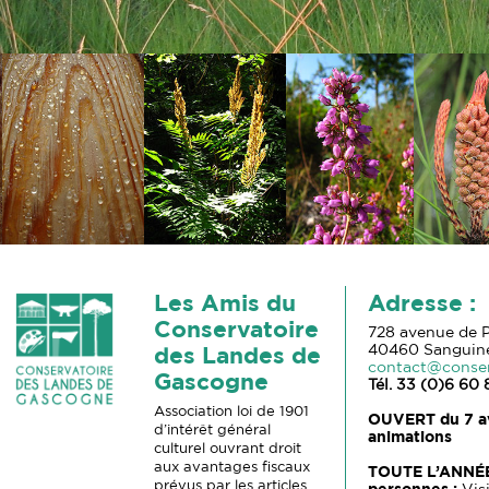
Les Amis du
Adresse :
Conservatoire
728 avenue de P
40460 Sanguin
des Landes de
contact@conse
Gascogne
Tél. 33 (0)6 60 
Association loi de 1901
OUVERT du
7 a
d’intérêt général
animations
culturel ouvrant droit
aux avantages fiscaux
TOUTE L’ANNÉ
prévus par les articles