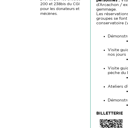
personnes :
Vis
200 et 238bis du CGI
d’Arcachon / ex
pour les donateurs et
gemmage.
mécènes.
Les réservations
groupes se font
conservatoire (v
Démonstra
Visite gui
nos jours
Visite gui
pêche du 
Ateliers d
Démonstra
BILLETTERIE