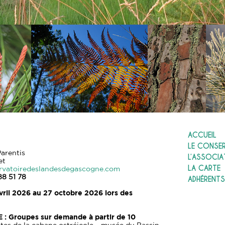
ACCUEIL
LE CONSE
arentis
L’ASSOCIA
et
LA CARTE
rvatoiredeslandesdegascogne.com
88 51 78
ADHÉRENTS
vril 2026 au 27 octobre 2026 lors des
E :
Groupes sur demande à partir de 10